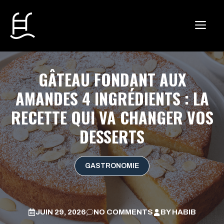
Aller
au
ME
contenu
GÂTEAU FONDANT AUX
AMANDES 4 INGRÉDIENTS : LA
RECETTE QUI VA CHANGER VOS
DESSERTS
GASTRONOMIE
JUIN 29, 2026
NO COMMENTS
BY
HABIB